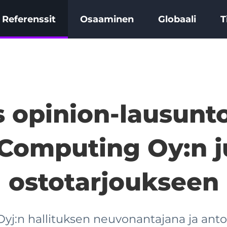
Referenssit
Osaaminen
Globaali
T
 opinion-lausunto
 Computing Oy:n j
ostotarjoukseen
Oyj:n hallituksen neuvonantajana ja antoi