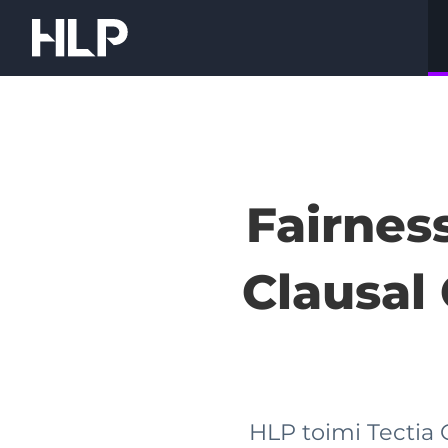
Siirry
sisältöön
HLP
Corporate
Finance
Oy
Fairness
Clausal
HLP toimi Tectia 