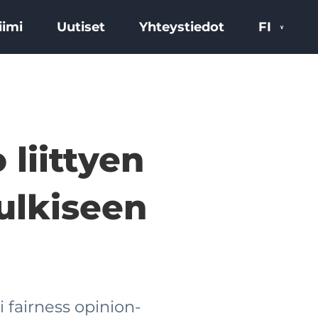
iimi
Uutiset
Yhteystiedot
FI
 liittyen
ulkiseen
 fairness opinion-