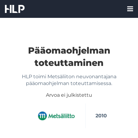
Siirry
Nav:
sisältöön
Me
HLP
labe
Corporate
Finance
Oy
Pääomaohjelman
EN
toteuttaminen
HLP toimi Metsäliiton neuvonantajana
pääomaohjelman toteuttamisessa.
Arvoa ei julkistettu
2010