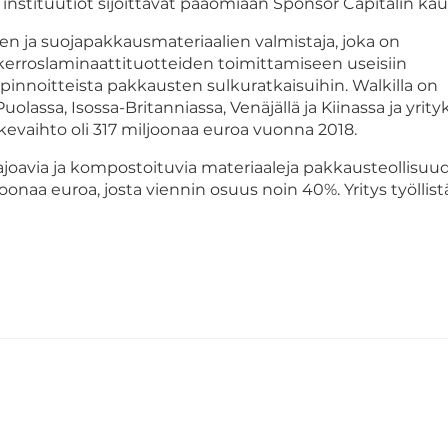
instituutiot sijoittavat pääomiaan Sponsor Capitalin kau
en ja suojapakkausmateriaalien valmistaja, joka on
kerroslaminaattituotteiden toimittamiseen useisiin
pinnoitteista pakkausten sulkuratkaisuihin. Walkilla on
assa, Isossa-Britanniassa, Venäjällä ja Kiinassa ja yrityk
kevaihto oli 317 miljoonaa euroa vuonna 2018.
ohajoavia ja kompostoituvia materiaaleja pakkausteollisu
joonaa euroa, josta viennin osuus noin 40%. Yritys työllist