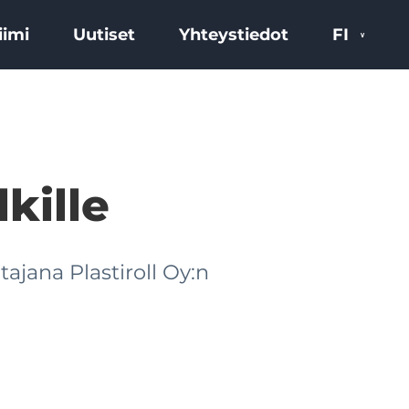
iimi
Uutiset
Yhteystiedot
FI
kille
jana Plastiroll Oy:n