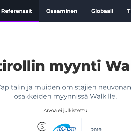
Referenssit
Osaaminen
Globaali
T
tirollin myynti Wal
apitalin ja muiden omistajien neuvonanta
osakkeiden myynnissä Walkille.
Arvoa ei julkistettu
2019