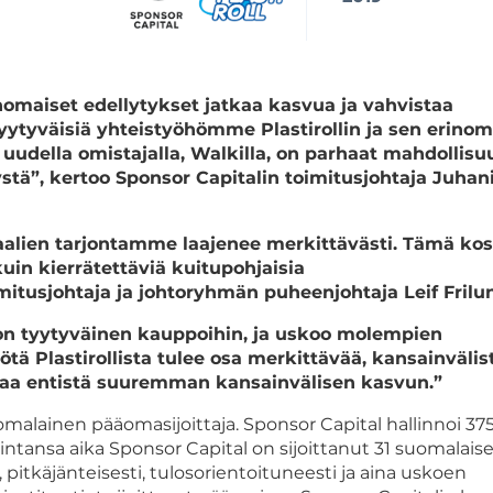
rinomaiset edellytykset jatkaa kasvua ja vahvistaa
tyytyväisiä yhteistyöhömme Plastirollin ja sen erino
uudella omistajalla, Walkilla, on parhaat mahdollisu
stä”, kertoo Sponsor Capitalin toimitusjohtaja Juhan
alien tarjontamme laajenee merkittävästi. Tämä ko
uin kierrätettäviä kuitupohjaisia
itusjohtaja ja johtoryhmän puheenjohtaja Leif Frilu
 on tyytyväinen kauppoihin, ja uskoo molempien
tä Plastirollista tulee osa merkittävää, kansainvälis
taa entistä suuremman kansainvälisen kasvun.”
malainen pääomasijoittaja. Sponsor Capital hallinnoi 37
ntansa aika Sponsor Capital on sijoittanut 31 suomalais
, pitkäjänteisesti, tulosorientoituneesti ja aina uskoen