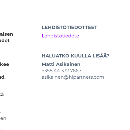
LEHDISTÖTIEDOTTEET
maisen
Lehdistötiedote
udet
i
HALUATKO KUULLA LISÄÄ?
skee
Matti Asikainen
+358 44 337 7667
nd.
asikainen@hlpartners.com
tä
5
een