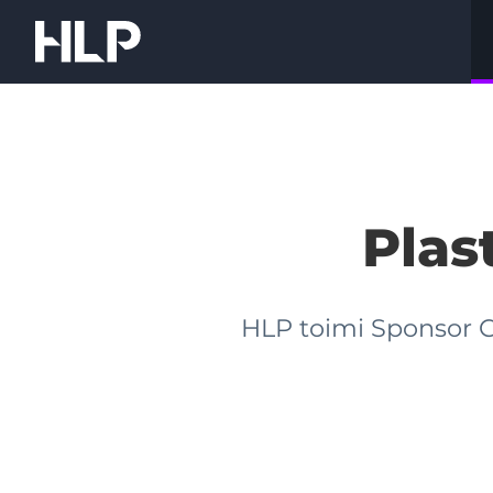
Siirry
sisältöön
HLP
Corporate
Finance
Oy
Plas
HLP toimi Sponsor C