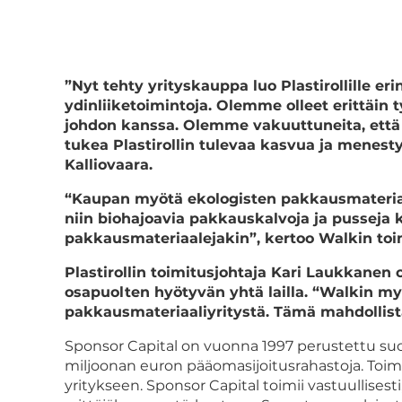
”Nyt tehty yrityskauppa luo Plastirollille e
ydinliiketoimintoja. Olemme olleet erittäin 
johdon kanssa. Olemme vakuuttuneita, että 
tukea Plastirollin tulevaa kasvua ja menesty
Kalliovaara.
“Kaupan myötä ekologisten pakkausmateria
niin biohajoavia pakkauskalvoja ja pusseja k
pakkausmateriaalejakin”, kertoo Walkin toim
Plastirollin toimitusjohtaja Kari Laukkanen
osapuolten hyötyvän yhtä lailla. “Walkin myö
pakkausmateriaaliyritystä. Tämä mahdollis
Sponsor Capital on vuonna 1997 perustettu suo
miljoonan euron pääomasijoitusrahastoja. Toimi
yritykseen. Sponsor Capital toimii vastuullisesti