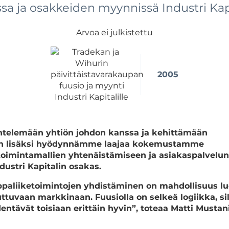
sa ja osakkeiden myynnissä Industri Kapi
Arvoa ei julkistettu
2005
telemään yhtiön johdon kanssa ja kehittämään
isen lisäksi hyödynnämme laajaa kokemustamme
toimintamallien yhtenäistämiseen ja asiakaspalvelun
dustri Kapitalin osakas.
ppaliiketoimintojen yhdistäminen on mahdollisuus l
ttuvaan markkinaan. Fuusiolla on selkeä logiikka, sil
entävät toisiaan erittäin hyvin”, toteaa Matti Mustan