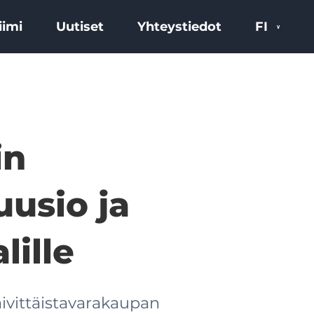
iimi
Uutiset
Yhteystiedot
FI
in
uusio ja
lille
ivittäistavarakaupan