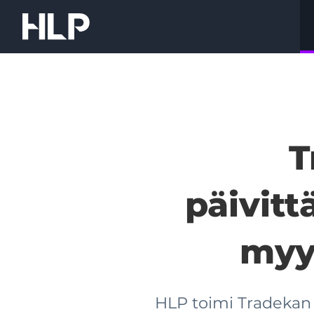
Siirry
sisältöön
HLP
Corporate
Finance
Oy
T
päivitt
myyn
HLP toimi Tradekan 