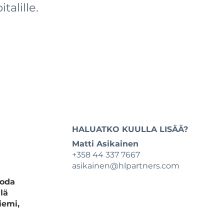
talille.
HALUATKO KUULLA LISÄÄ?
Matti Asikainen
+358 44 337 7667
asikainen@hlpartners.com
uoda
lä
iemi,