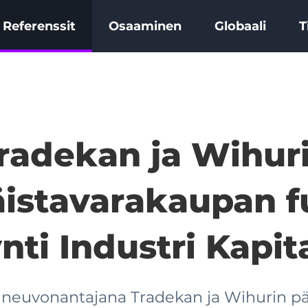
Referenssit
Osaaminen
Globaali
T
radekan ja Wihur
äistavarakaupan f
ti Industri Kapita
neuvonantajana Tradekan ja Wihurin pä