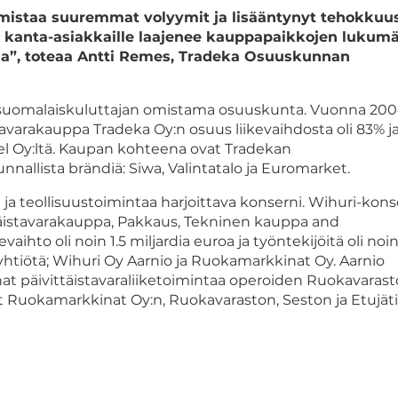
mistaa suuremmat volyymit ja lisääntynyt tehokkuu
a kanta-asiakkaille laajenee kauppapaikkojen lukum
lla”, toteaa Antti Remes, Tradeka Osuuskunnan
 suomalaiskuluttajan omistama osuuskunta. Vuonna 20
äistavarakauppa Tradeka Oy:n osuus liikevaihdosta oli 83% j
estel Oy:ltä. Kaupan kohteena ovat Tradekan
unnallista brändiä: Siwa, Valintatalo ja Euromarket.
a teollisuustoimintaa harjoittava konserni. Wihuri-kons
ttäistavarakauppa, Pakkaus, Tekninen kauppa and
vaihto oli noin 1.5 miljardia euroa ja työntekijöitä oli noi
i yhtiötä; Wihuri Oy Aarnio ja Ruokamarkkinat Oy. Aarnio
at päivittäistavaraliiketoimintaa operoiden Ruokavarasto
vät Ruokamarkkinat Oy:n, Ruokavaraston, Seston ja Etujät