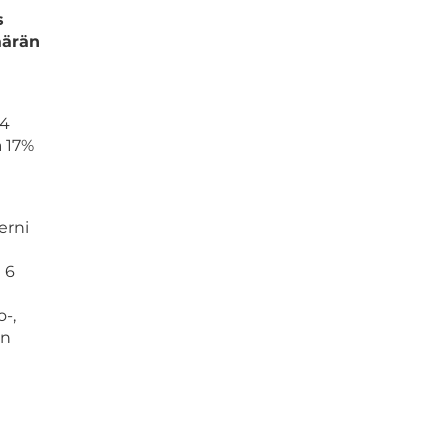
s
äärän
04
a 17%
erni
n 6
-,
in