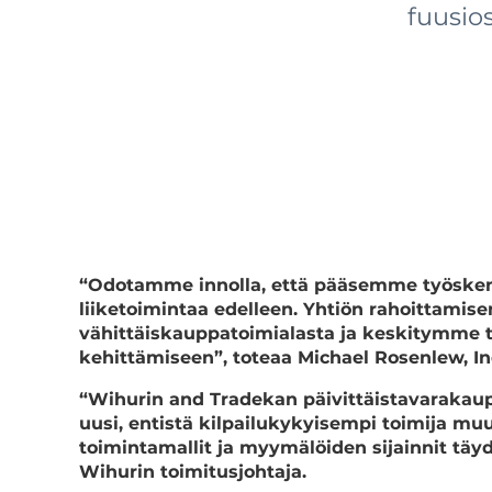
fuusios
“Odotamme innolla, että pääsemme työsken
liiketoimintaa edelleen. Yhtiön rahoittam
vähittäiskauppatoimialasta ja keskitymme 
kehittämiseen”, toteaa Michael Rosenlew, In
“Wihurin and Tradekan päivittäistavarakau
uusi, entistä kilpailukykyisempi toimija muu
toimintamallit ja myymälöiden sijainnit täyd
Wihurin toimitusjohtaja.