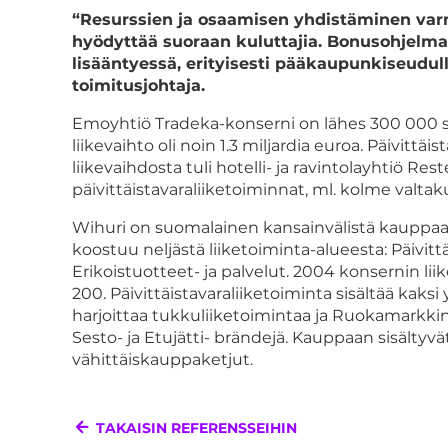
“Resurssien ja osaamisen yhdistäminen var
hyödyttää suoraan kuluttajia. Bonusohjelm
lisääntyessä, erityisesti pääkaupunkiseudu
toimitusjohtaja.
Emoyhtiö Tradeka-konserni on lähes 300 000
liikevaihto oli noin 1.3 miljardia euroa. Päivitt
liikevaihdosta tuli hotelli- ja ravintolayhtiö R
päivittäistavaraliiketoiminnat, ml. kolme valtak
Wihuri on suomalainen kansainvälistä kauppaa j
koostuu neljästä liiketoiminta-alueesta: Päivi
Erikoistuotteet- ja palvelut. 2004 konsernin liike
200. Päivittäistavaraliiketoiminta sisältää kaks
harjoittaa tukkuliiketoimintaa ja Ruokamarkkin
Sesto- ja Etujätti- brändejä. Kauppaan sisälty
vähittäiskauppaketjut.
TAKAISIN REFERENSSEIHIN